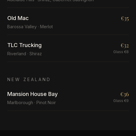
€35
Old Mac
Barossa Valley · Merlot
€32
TLC Trucking
Glass €8
Riverland · Shiraz
NEW ZEALAND
€36
Mansion House Bay
Glass €9
Marlborough · Pinot Noir