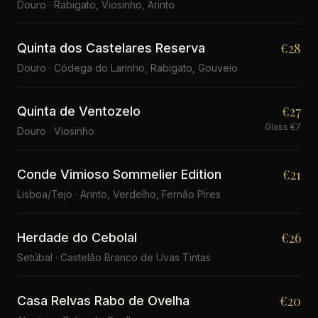
Douro · Rabigato, Viosinho, Arinto
€28
Quinta dos Castelares Reserva
Douro · Códega do Larinho, Rabigato, Gouveio
€27
Quinta de Ventozelo
Glass €7
Douro · Viosinho
€21
Conde Vimioso Sommelier Edition
Lisboa/Tejo · Arinto, Verdelho, Fernão Pires
€26
Herdade do Cebolal
Setúbal · Castelão Branco de Uvas Tintas
€20
Casa Relvas Rabo de Ovelha