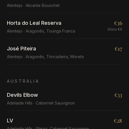
Alentejo · Alicante Bouschet
€36
Horta do Leal Reserva
Glass €9
Alentejo · Aragonês, Touriga Franca
€17
José Piteira
Alentejo · Aragonês, Trincadeira, Moreto
AUSTRALIA
€33
Devils Elbow
Adelaide Hills · Cabernet Sauvignon
€28
LV
Adelaide Hills · Shiraz, Cabernet Sauvignon